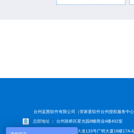
台州蓝图软件有限公司（管家婆软件台州授权服务中
总部地址 ： 台州路桥区星光园8幢商业4楼402室
温岭公司 ： 温岭市阳光大道133号广明大厦18楼17A-6