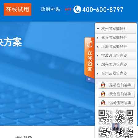
政府补贴
杭州管家婆软件
CRM OA
其他产品
嘉兴管家婆软件
决方案
管家婆协同CRM
管家婆开票通
上海管家婆软件
宁波舟山管家婆
腾讯企业微信
美迪设备数采
绍兴美迪管家婆
阿里钉钉
管家婆二次开发
台州蓝图管家婆
管家婆天通眼
管家婆支付通
路桥售前咨询
天台售前咨询
任我行指掌天下
管家婆云平台
温岭玉环咨询
美迪MES系统
管家婆服务通