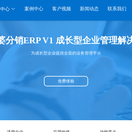
案例中心
客户视频
新闻动态
联系我们
品中心
行业系列
电子商务
移动应用
婆分销ERP V1 成长型企业管理解
千方百剂医药药械
管家婆全渠道
管家婆物联通手机
为成长型企业提供全面的业务管理平台
管家婆汽配汽修
SAAS
管家婆云ERP
物联通WMS
管家婆母婴用品
SAAS
管家婆订货易
手持开单PDA
版
管家婆皮革布匹
管家婆易会员
物联通果易
免费体验
S
管家婆五金建材
有赞商城O2O
美迪数据通
SAAS
物联通客户通
管家婆掌上工厂