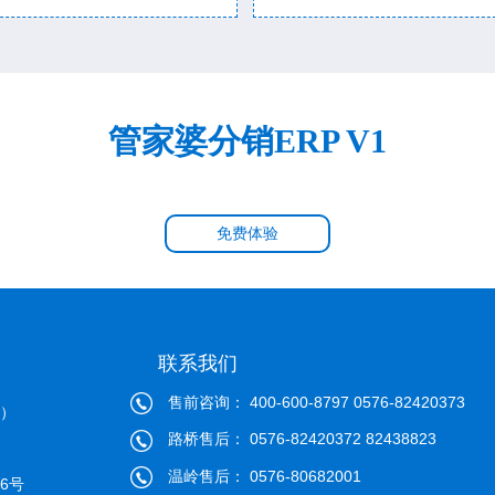
管家婆分销ERP V1
免费体验
联系我们
售前咨询： 400-600-8797 0576-82420373
心）
路桥售后： 0576-82420372 82438823
温岭售后： 0576-80682001
6号