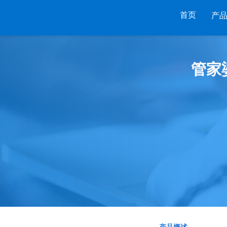
首页
产
列
财工贸系列
分销系列
服装系列
管家
RP
管家婆工贸PRO
管家婆分销ERP A8
管家婆服装DRP
I
管家婆工贸M系列
管家婆分销ERP S3
管家婆服装net
煌
管家婆工贸ERP
管家婆分销ERP V3
管家婆服装SII
版
管家婆财贸C系列
管家婆分销ERP V1
管家婆服装普及
版
管家婆财贸双全
管家婆D9 SAAS
管家婆ishop SAA
柜
管家婆财务版